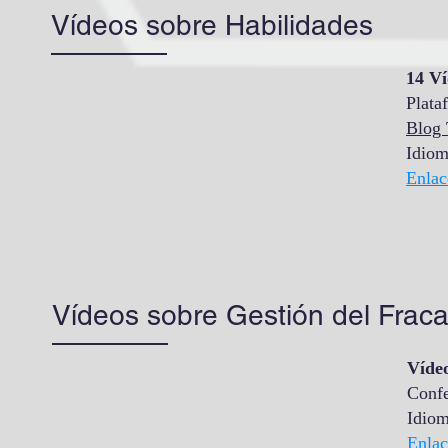
Vídeos sobre Habilidades
14 Ví
Plata
Blog
Idiom
Enlac
Vídeos sobre Gestión del Frac
Vídeo
Confe
Idiom
Enlac