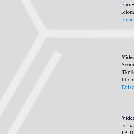
Entre
Idiom
Enlac
Vídeo
Semin
Tknik
Idiom
Enlac
Vídeo
Jorna
PARI