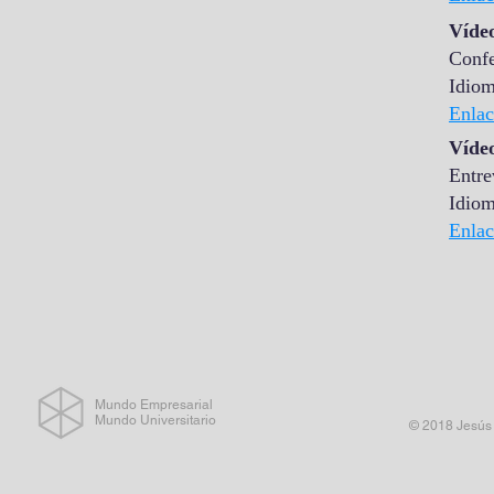
Vídeo
Confe
Idiom
Enlac
Vídeo
Entre
Idiom
Enlac
Mundo Empresarial
Mundo Universitario
© 2018 Jesús